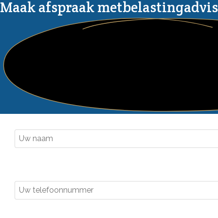
Maak afspraak met
belastingadvi
Naam
*
S.v.p. de vereiste velden invullen.
Telefoonnummer
*
S.v.p. de vereiste velden invullen.