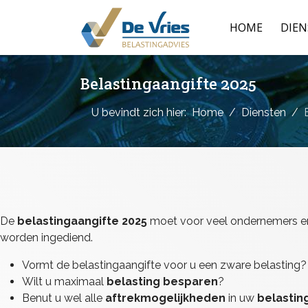
HOME
DIE
Belastingaangifte 2025
U bevindt zich hier:
Home
Diensten
De
belastingaangifte 2025
moet voor veel ondernemers en 
worden ingediend.
Vormt de belastingaangifte voor u een zware belasting?
Wilt u maximaal
belasting besparen
?
Benut u wel alle
aftrekmogelijkheden
in uw
belastin