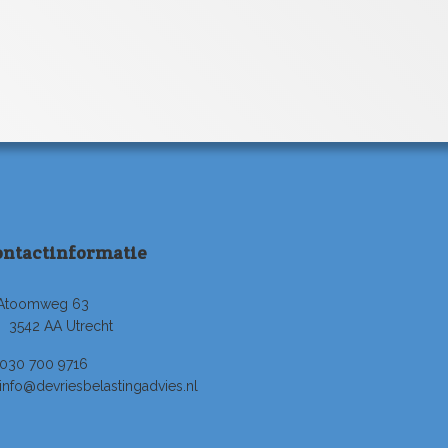
ontactinformatie
Atoomweg 63
3542 AA Utrecht
030 700 9716
info@devriesbelastingadvies.nl