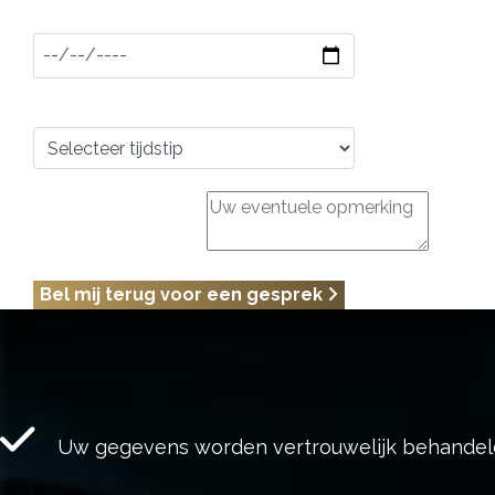
Wanneer bellen?
Welk tijdstip?
Eventuele opmerking
Bel mij terug voor een gesprek
Uw gegevens worden vertrouwelijk behandel