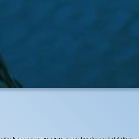
uatie. Na de overstap van mijn boekhouder bleek dat deze