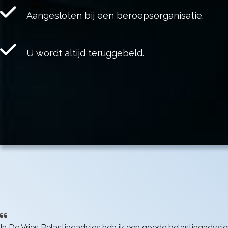
Aangesloten bij een beroepsorganisatie.
U wordt altijd teruggebeld.
In De Vries Belastingadvies heb ik een goede belastingadvs