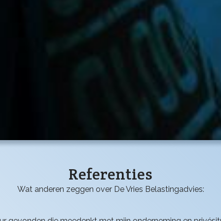
Referenties
Wat anderen zeggen over De Vries Belastingadvies:
ieur gevonden die meedenkt met mijn onderneming en privésit