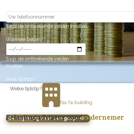
Telefoonnummer
*
S.v.p. de ontbrekende velden invullen.
Wanneer bellen?
*
S.v.p. de ontbrekende velden
invullen.
Welk tijdstip?
*
S.v.p. de ontbrekende velden
fas fa-building
invullen.
Belastingadviseur voor
ondernemer
Bel mij terug voor een gesprek