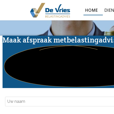
HOME
DIE
Maak afspraak met
belastingadvi
Naam
*
S.v.p. de ontbrekende velden invullen.