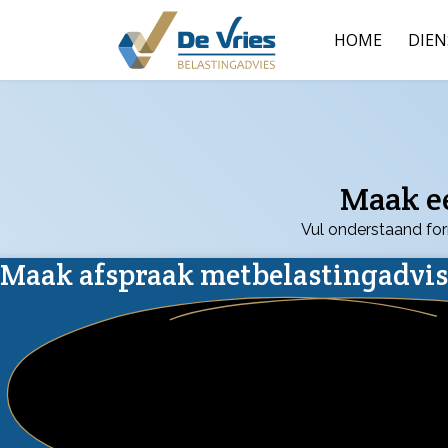
HOME
DIE
Maak ee
Vul onderstaand for
Maak afspraak met
belastingadvi