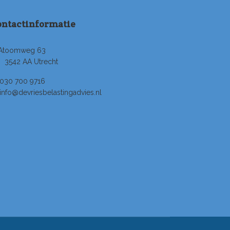
ontactinformatie
Atoomweg 63
3542 AA Utrecht
030 700 9716
info@devriesbelastingadvies.nl